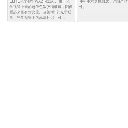
ELITE光学视管WA2T412A， 由于光
件和手术器械组成，详细产品
学视管中新的超低色散(ED)玻璃，图像
件。
看起来富有对比度。改善NBI的光学质
量，光学视管上的高清标记，可…