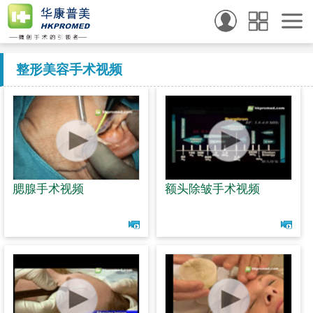
整形美容手术视频
腮腺手术视频
额头除皱手术视频