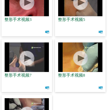
整形手术视频3
整形手术视频5
整形手术视频7
整形手术视频8