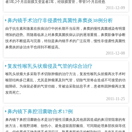
者3耳;2个月后鼓膜又变蓝者2耳，经鼓膜置管，带管3个月后痊愈.
2011-12-09
鼻内镜手术治疗非侵袭性真菌性鼻窦炎38例分析
由于抗生素和激素在疾病治疗中的长期不当应用，鼻窦的慢性真菌感染有明显
增加的趋势。而随着临床上对鼻窦真菌疾病认识的逐渐重视，鼻窦影像学诊断
技术的不断提高与完善，特别是鼻内镜手术的广泛应用，慢性非侵袭性真菌性
鼻窦炎的诊治水平也得到不断提高。
2011-12-08
复发性喉乳头状瘤侵及气管的综合治疗
喉乳头状瘤大多采取手术切除肿瘤的治疗方法，复发性喉乳头状瘤再次手术时
喉部结构多已紊乱，尤其是肿瘤累及到气管，切除气管将会造成不可接受的功
能障碍。为保留必要的气管功能，常被迫采取姑息手术，患者终因肿瘤再次复
发而死亡。
2011-11-25
鼻内镜下鼻腔泪囊吻合术17例
鼻内镜下鼻腔泪囊吻合术是治疗慢性泪囊炎及其他原因造成的鼻泪管阻塞的有
效方法，有视野清晰、创伤小、避免遗留面部瘢痕、可同期处理鼻部疾病等优
点，但也要求正确选择手术适应证，熟悉鼻眼相关的解剖知识，并有扎实的鼻