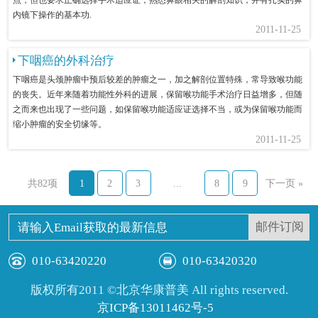
内镜下操作的基本功.
2011-11-25
下咽癌的外科治疗
下咽癌是头颈肿瘤中预后较差的肿瘤之一，加之解剖位置特殊，常导致喉功能
的丧失。近年来随着功能性外科的进展，保留喉功能手术治疗日益增多，但随
之而来也出现了一些问题，如保留喉功能适应证选择不当，或为保留喉功能而
缩小肿瘤的安全切缘等。
2011-11-25
共82项
1
2
3
...
8
9
下一页 »
010-63420220
010-63420320
版权所有2011 ©北京华康普美 All rights reserved.
京ICP备13011462号-5