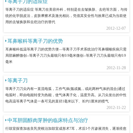
等离子刀的适应症
等离子刀的适应症 等离刀在美容外科，特别是在去皱换肤、去疤等方面，与传
统的化学脱皮法，皮肤摩擦术及激光相比，凭借其安全性与效果已成为当前使
用的去皱换肤和去疤治疗的替代
2012-12-07
耳鼻喉科等离子刀的优势
耳鼻喉科低温等离子刀的优势方便—等离子刀手术系统治疗耳鼻咽喉疾病只需
局部麻醉微创--等离子刀刀头最细只有0.9毫米微创--等离子刀刀头最细只有0.9
毫米
2012-11-28
等离子刀
等离子刀刀尖内有一直流电弧，工作气体(氩或氦，或此两种气体的混合)通过
电弧时，即由电能转变为热能，使气体离子化，温度升高。从刀尖发出的中性
电高温等离子气体是一条可见的直径1毫米以下、长约1厘米的喷气
2012-11-22
中耳胆固醇肉芽肿的临床特点与治疗
行鼓室探查加改良乳突根治加鼓室成形术7耳，术后1个月渗液消失，逐渐痊愈