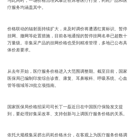
与此同时，一场价格治理风暴正在席卷医疗行业，药耗产品和医
疗服务均涵盖其中。
价格联动的辐射面持续扩大，未及时调价将遭遇红黄标识、暂停
挂网、撤网等处置措施，目前各地通报的暂停挂网名单已超数十
万量级。非集采产品的挂网价格也受到精准管理，多地已公布具
体价差要求。
从去年开始，医疗服务价格进入大范围调整期。截至目前，国家
医保局已编制印发综合诊查、康复、耳鼻喉科、呼吸系统、心血
管等领域等28批立项指南。
国家医保局价格招采司司长丁一磊近日在中国医疗保险发文提
到，要处理好集采改革、支持创新与上调医疗服务价格的关系。
依托大规模集采挤出药耗价格水分，在客观上为医疗服务价格调