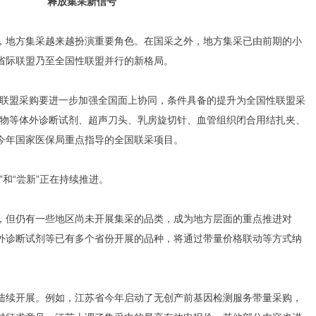
释放集采新信号
，地方集采越来越扮演重要角色。在国采之外，地方集采已由前期的小
省际联盟乃至全国性联盟并行的新格局。
级联盟采购要进一步加强全国面上协同，条件具备的提升为全国性联盟采
志物等体外诊断试剂、超声刀头、乳房旋切针、血管组织闭合用结扎夹、
今年国家医保局重点指导的全国联采项目。
”和“尝新”正在持续推进。
，但仍有一些地区尚未开展集采的品类，成为地方层面的重点推进对
外诊断试剂等已有多个省份开展的品种，将通过带量价格联动等方式纳
陆续开展。例如，江苏省今年启动了无创产前基因检测服务带量采购，