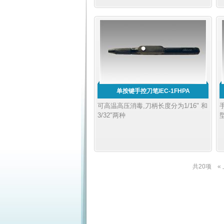
单按键手控刀笔IEC-1FHPA
可高温高压消毒,刀柄长度分为1/16" 和
3/32"两种
共20项
«