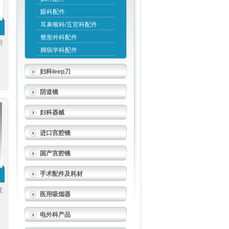
眼科配件
耳鼻喉科/五官科配件
整形外科配件
用
脚病学科配件
妇科leep刀
阴道镜
妇科器械
进口宫腔镜
国产宫腔镜
手术配件及耗材
复
医用吸烟器
I
电外科产品