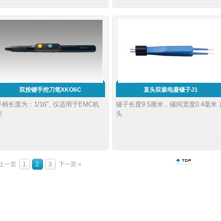
双按键手控刀笔XKO6C
直头双极电凝镊子J1
手柄长度为：1/16", 仅适用于EMC机
镊子长度9.5厘米，镊间宽度0.4毫米 
型
头
 上一页
1
2
3
下一页 »