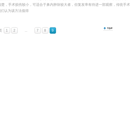
清楚，手术损伤较小，可适合于鼻内肿块较大者，但复发率有待进一部观察，传统手术
我们认为该方法值得
页
1
2
...
7
8
9