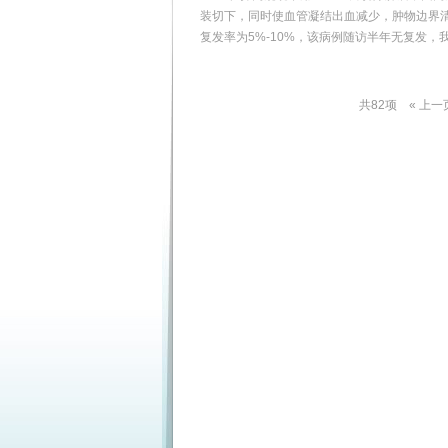
装切下，同时使血管凝结出血减少，肿物边界
复发率为5%-10%，该病例随访半年无复发，
共82项
« 上一