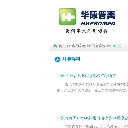
首页
>>
应用文献
>>
耳鼻喉科
>>
第9页
耳鼻喉科
鼻甲上钻个小孔睡觉不打呼噜了
造成呼吸障碍的打呼噜在医学上称为呼吸
病，严重影响人体健康，甚至导致睡眠中死亡
鼻内镜下ellman射频刀治疗鼻中隔混
在鼻内窥镜下用ellman刀切除肿瘤，因