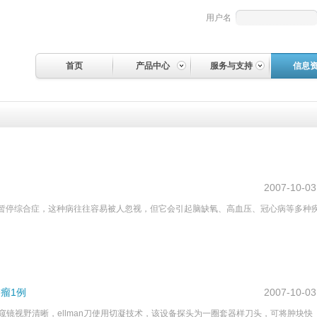
用户名
首页
产品中心
服务与支持
信息
2007-10-03
暂停综合症，这种病往往容易被人忽视，但它会引起脑缺氧、高血压、冠心病等多种
。
合瘤1例
2007-10-03
内窥镜视野清晰，ellman刀使用切凝技术，该设备探头为一圈套器样刀头，可将肿块快