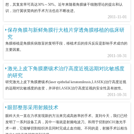
想，其复发率可高达30%～50%。近年来随着角膜缘干细胞理论的提出和认
识，治疗翼状胬肉的手术方法也在不断改进。
2011-11-01
保存角膜与新鲜角膜行大植片穿透角膜移植的临床研
究
角膜移植是角膜疾病致盲的复明手段，移植术后的排斥反应是影响手术成功的
主要因素。
2011-10-31
激光上皮下角膜磨镶术治疗高度近视远期对比敏感度
的研究
研究激光上皮下角膜磨镶术(laser epithelial keratomileusis,LASEK)治疗高度近视
的远期对比敏感度的改变，并评价LASEK治疗高度近视的安全性及有效性。
2011-10-31
眼部整形采用射频技术
眼科大夫一直在力求发现新的方法来完成高效率的手术。直到今天，我们已经
发明了一系列设备工具，其中一项就是射频电波刀。和用于切割的C01激光手
术一样，它能够切割组织并且同时完成止血功能。不同的是，射频手术以相当