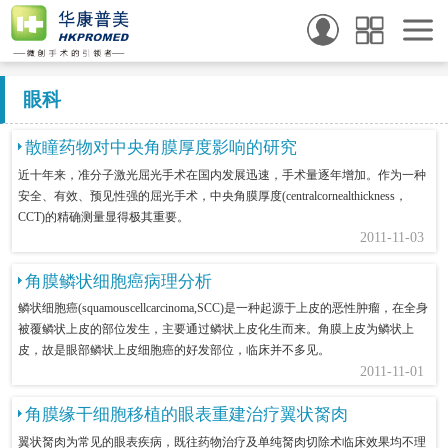
眼科
散瞳药物对中央角膜厚度影响的研究
近十年来，准分子激光屈光手术在国内发展迅速，手术量逐年增加。作为一种
安全、有效、预见性强的屈光手术，中央角膜厚度(centralcornealthickness，
CCT)的精确测量显得极其重要。
2011-11-03
角膜鳞状细胞癌病理分析
鳞状细胞癌(squamouscellcarcinoma,SCC)是一种起源于上皮的恶性肿瘤，在全身
被覆鳞状上皮的部位发生，主要通过鳞状上皮化生而来。角膜上皮为鳞状上
皮，故是眼部鳞状上皮细胞癌的好发部位，临床并不多见。
2011-11-01
角膜缘干细胞移植的眼表重建治疗翼状胬肉
翼状胬肉为常见的眼表疾病，既往药物治疗及单纯胬肉切除术临床效果均不理