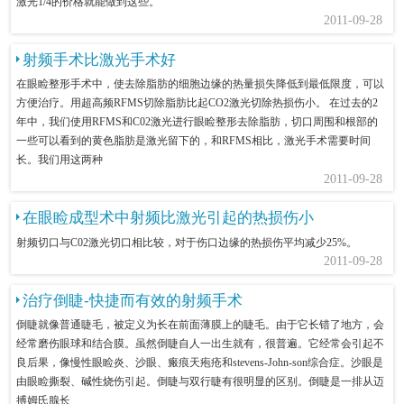
激光1/4的价格就能做到这些。
2011-09-28
射频手术比激光手术好
在眼睑整形手术中，使去除脂肪的细胞边缘的热量损失降低到最低限度，可以
方便治疗。用超高频RFMS切除脂肪比起CO2激光切除热损伤小。 在过去的2
年中，我们使用RFMS和C02激光进行眼睑整形去除脂肪，切口周围和根部的
一些可以看到的黄色脂肪是激光留下的，和RFMS相比，激光手术需要时间
长。我们用这两种
2011-09-28
在眼睑成型术中射频比激光引起的热损伤小
射频切口与C02激光切口相比较，对于伤口边缘的热损伤平均减少25%。
2011-09-28
治疗倒睫-快捷而有效的射频手术
倒睫就像普通睫毛，被定义为长在前面薄膜上的睫毛。由于它长错了地方，会
经常磨伤眼球和结合膜。虽然倒睫自人一出生就有，很普遍。它经常会引起不
良后果，像慢性眼睑炎、沙眼、瘢痕天疱疮和stevens-John-son综合症。沙眼是
由眼睑撕裂、碱性烧伤引起。倒睫与双行睫有很明显的区别。倒睫是一排从迈
搏姆氏腺长