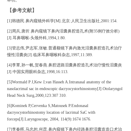
本功。
【参考文献】
[1]韩德民.鼻内窥镜外科学[M].北京:人民卫生出版社,2001:154.
[2]周兵,唐圻.鼻内窥镜下鼻内泪囊鼻腔造孔术(附35例疗效分析)
[J].耳鼻咽喉-头颈外科,1994,1:80.
[3]管志伟,尹志军,张敏.普通额镜下鼻内激光泪囊鼻腔造孔术治疗
慢性泪囊炎[J].临床耳鼻咽喉科杂志,1997,11:389.
[4]李覃,孙一帆,贺春燕.鼻腔进路泪囊鼻腔造孔术治疗慢性泪囊炎
[J].中国实用眼科杂志,1998,16:113.
[5]Wormald P J,Kew J,van Hasseh A.Intranasal anatomy of the
nasolacrimal sac in endoscopic dacryocystorhinostomy[J].Otolaryngol
Head Neck Surg,2000,123:307 310.
[6]Kominek P,Cervenka S,Matousek P.Endonasal
dacryocystorhinostomy location of lacrimal SaC with
forceps[J].Laryngoscope, 2004, 114(9):1674 1676.
[7]李春晖,马忠恕,何昆.鼻内窥镜下鼻内径路鼻腔泪囊造造口术治