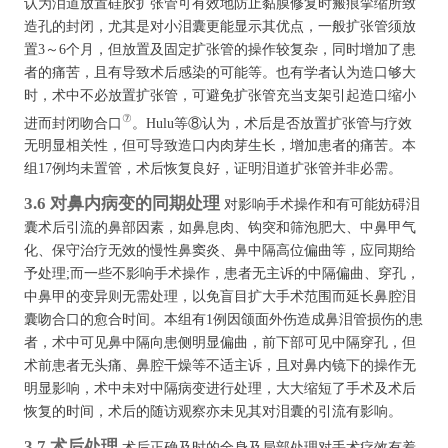
认为泪道放置硅胶扩张管可有效地防止黏膜修复时瘢痕挛缩所致
造孔的封闭，尤其是对小泪囊更能显示其优点，一般扩张管须放
置3～6个月，但放置及固定扩张管的操作较复杂，同时增加了患
者的痛苦，且有导致术后感染的可能等。也有学者认为造口够大
时，术中不必放置扩张管，可避免扩张管充当支架引起造口缩小
⑦
进而封闭吻合口
。Hulu等⑧认为，术后是否放置扩张管与疗效
无明显相关性，但可导致造口内肉芽生长，增加患者的痛苦。本
组17例均未置管，术后恢复良好，证明泪道扩张管并非必需。
3.6 对鼻内病变的同期处理
对影响手术操作和有可能妨碍泪
囊术后引流的鼻部因素，如鼻息肉、钩突和筛泡肥大、中鼻甲气
化、保守治疗无效的慢性鼻窦炎、鼻中隔高位偏曲等，应同期给
予处理;而一些不影响手术操作，患者无主诉的中隔偏曲、穿孔，
中鼻甲的变异则无需处理，以免盲目扩大手术范围而延长鼻腔泪
囊吻合口的愈合时间。本组有1例因颌面外伤造成鼻泪管损伤的患
者，术中可见鼻中隔向患侧明显偏曲，前下部可见中隔穿孔，但
术前患者无头痛、鼻腔干燥等不适主诉，且对鼻内镜下的操作无
明显影响，术中未对中隔病变进行处理，大大缩短了手术及术后
恢复的时间，术后的随访观察亦未见其对泪囊的引流有影响。
3.7 术后处理
术后正确及时的全身及局部处理对手术疗效有着