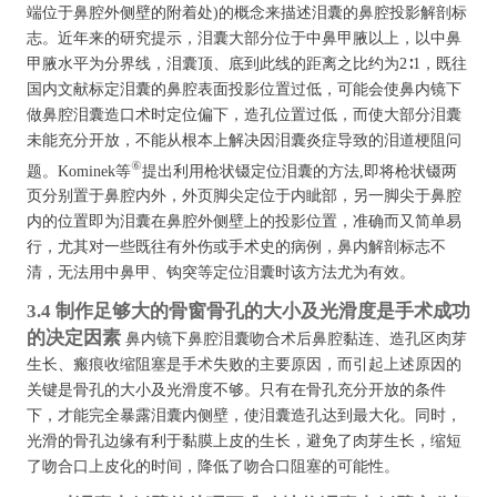
端位于鼻腔外侧壁的附着处)的概念来描述泪囊的鼻腔投影解剖标
志。近年来的研究提示，泪囊大部分位于中鼻甲腋以上，以中鼻
甲腋水平为分界线，泪囊顶、底到此线的距离之比约为2∶1，既往
国内文献标定泪囊的鼻腔表面投影位置过低，可能会使鼻内镜下
做鼻腔泪囊造口术时定位偏下，造孔位置过低，而使大部分泪囊
未能充分开放，不能从根本上解决因泪囊炎症导致的泪道梗阻问
⑥
题。Kominek等
提出利用枪状镊定位泪囊的方法,即将枪状镊两
页分别置于鼻腔内外，外页脚尖定位于内眦部，另一脚尖于鼻腔
内的位置即为泪囊在鼻腔外侧壁上的投影位置，准确而又简单易
行，尤其对一些既往有外伤或手术史的病例，鼻内解剖标志不
清，无法用中鼻甲、钩突等定位泪囊时该方法尤为有效。
3.4 制作足够大的骨窗骨孔的大小及光滑度是手术成功
的决定因素
鼻内镜下鼻腔泪囊吻合术后鼻腔黏连、造孔区肉芽
生长、瘢痕收缩阻塞是手术失败的主要原因，而引起上述原因的
关键是骨孔的大小及光滑度不够。只有在骨孔充分开放的条件
下，才能完全暴露泪囊内侧壁，使泪囊造孔达到最大化。同时，
光滑的骨孔边缘有利于黏膜上皮的生长，避免了肉芽生长，缩短
了吻合口上皮化的时间，降低了吻合口阻塞的可能性。