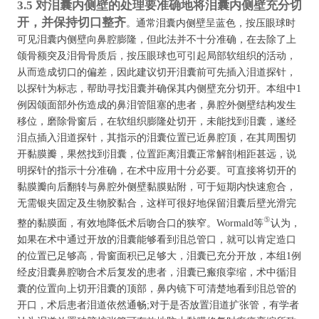
3.5 对泪囊内侧壁的处理要准确地将泪囊内侧壁充分切
开，并保持切口整齐
。通常泪囊内侧壁呈蓝色，按压眼球时
可见泪囊内侧壁向鼻腔膨隆，但此法并不十分准确，在去除了上
颌骨额突及泪骨骨质后，按压眼球也可引起局部软组织的活动，
从而造成切口的偏差，因此建议切开泪囊前可先插入泪道探针，
以探针为标志，帮助寻找泪囊并确保其内侧壁充分切开。本组中1
例因颌面部外伤造成的鼻泪管阻塞的患者，鼻腔外侧壁结构发生
移位，磨除骨窗后，在软组织膨隆处切开，未能找到泪囊，遂经
泪点插入泪道探针，其指示的泪囊位置已近鼻腔顶，在其周围切
开黏膜瓣，果然找到泪囊，位置距离泪囊正常解剖相距甚远，说
明探针的指示十分准确，在术中应用十分必要。可直接将切开的
黏膜瓣向后翻转与鼻腔外侧壁黏膜贴附，可于短期内快速愈合，
无需银夹固定及生物胶黏合，这样可很好地保留泪囊后壁光滑完
⑤
整的黏膜面，有效地降低术后吻合口的狭窄。Wormald等
认为，
如果在术中通过开放的泪囊能够看到泪总管口，就可以肯定造口
的位置已足够高，骨窗面积已足够大，泪囊已充分开放，本组1例
经皮泪囊鼻腔吻合术后复发的患者，泪囊已瘢痕挛缩，术中循泪
囊的位置向上切开泪囊的顶部，鼻内镜下可清楚地看到泪总管的
开口，术后患者泪道依然通畅;对于是否放置泪道扩张管，有学者