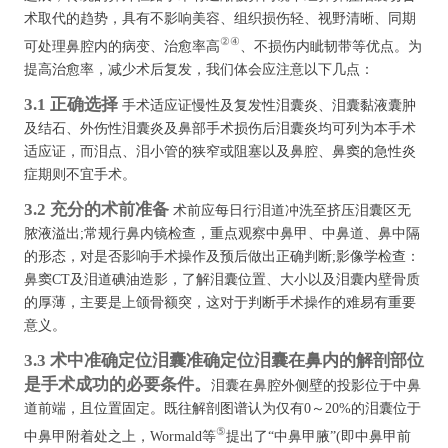
术取代的趋势，具有不影响美容、组织损伤轻、视野清晰、同期
②④
可处理鼻腔内的病变、治愈率高
、不损伤内眦韧带等优点。为
提高治愈率，减少术后复发，我们体会应注意以下几点：
3.1 正确选择
手术适应证慢性及复发性泪囊炎、泪囊黏液囊肿
及结石、外伤性泪囊炎及鼻部手术损伤后泪囊炎均可列为本手术
适应证，而泪点、泪小管的狭窄或阻塞以及鼻腔、鼻窦的急性炎
症期则不宜手术。
3.2 充分的术前准备
术前应每日行泪道冲洗至挤压泪囊区无
脓液溢出;常规行鼻内镜检查，重点观察中鼻甲、中鼻道、鼻中隔
的形态，对是否影响手术操作及预后做出正确判断;影像学检查：
鼻窦CT及泪道碘油造影，了解泪囊位置、大小以及泪囊内壁骨质
的厚薄，主要是上颌骨额突，这对于判断手术操作的难易有重要
意义。
3.3 术中准确定位泪囊准确定位泪囊在鼻内的解剖部位
是手术成功的必要条件。
泪囊在鼻腔外侧壁的投影位于中鼻
道前端，且位置固定。既往解剖图谱认为仅有0～20%的泪囊位于
⑤
中鼻甲附着处之上，Wormald等
提出了“中鼻甲腋”(即中鼻甲前