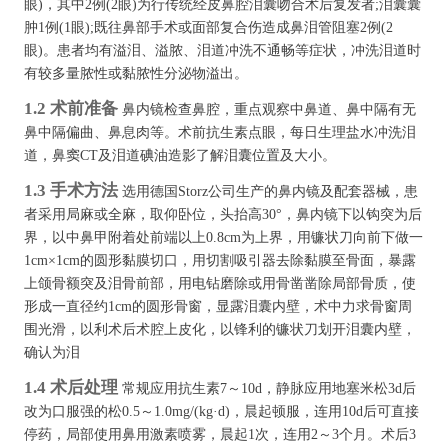
眼)，其中2例(2眼)为行传统经皮鼻腔泪囊吻合术后复发者;泪囊囊
肿1例(1眼);既往鼻部手术或面部复合伤造成鼻泪管阻塞2例(2
眼)。患者均有溢泪、溢脓、泪道冲洗不通畅等症状，冲洗泪道时
有较多量脓性或黏脓性分泌物溢出。
1.2 术前准备
鼻内镜检查鼻腔，重点观察中鼻道、鼻中隔有无
鼻中隔偏曲、鼻息肉等。术前抗生素点眼，每日生理盐水冲洗泪
道，鼻窦CT及泪道碘油造影了解泪囊位置及大小。
1.3 手术方法
选用德国Storz公司生产的鼻内镜及配套器械，患
者采用局麻或全麻，取仰卧位，头抬高30°，鼻内镜下以钩突为后
界，以中鼻甲附着处前端以上0.8cm为上界，用镰状刀向前下做一
1cm×1cm的圆形黏膜切口，用切割吸引器去除黏膜至骨面，暴露
上颌骨额突及泪骨前部，用电钻磨除或用骨凿凿除局部骨质，使
形成一直径约1cm的圆形骨窗，显露泪囊内壁，术中力求骨窗周
围光滑，以利术后术腔上皮化，以锋利的镰状刀划开泪囊内壁，
确认为泪
1.4 术后处理
常规应用抗生素7～10d，静脉应用地塞米松3d后
改为口服强的松0.5～1.0mg/(kg·d)，晨起顿服，连用10d后可直接
停药，局部使用鼻用激素喷雾，晨起1次，连用2～3个月。术后3