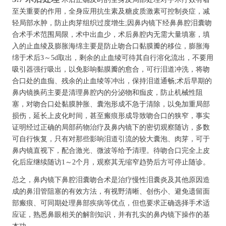
至关重要的作用，全身应用抗生素及糖皮质激素可控制炎症，减
轻局部水肿，防止肉芽组织过度增生;因鼻内镜下经鼻鼻腔泪囊吻
合术手术范围局限，术中出血少，术后鼻腔内无需大量填塞，填
入的止血绫及膨胀海绵主要是防止吻合口黏膜瓣的移位，膨胀海
绵于术后3～5d取出，剩余的止血绫可待其自行溶化流出，不要用
吸引器强行吸出，以免影响黏膜瓣的愈合，可行泪道冲洗，将吻
合口处的血痂、残余的止血绫等冲出，保持泪道通畅;术后早期的
鼻内镜换药主要是清理鼻腔内的分泌物和痂皮，防止机械性阻
塞，对吻合口处黏膜肿胀、囊泡形成不急于清除，以免加重局部
损伤，延长上皮化时间，甚至瘢痕形成导致吻合口的狭窄，事实
证明经过正确的局部药物治疗及鼻内镜下的密切观察随访，多数
可自行恢复，只有对那些影响泪道引流的较大囊泡、肉芽，可于
鼻内镜直视下，配合激光、微波等给予清理。待吻合口完全上皮
化后应继续随访1～2个月，观察其无缩窄趋势后方可停止随诊。
总之，鼻内镜下鼻腔泪囊吻合术是治疗慢性泪囊炎及其他原因造
成的鼻泪管阻塞的有效方法，有视野清晰、创伤小、避免遗留面
部瘢痕、可同期处理鼻部疾病等优点，但也要求正确选择手术适
应证，熟悉鼻眼相关的解剖知识，并有扎实的鼻内镜下操作的基