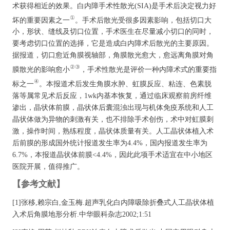
术获得相近的效果。白内障手术性散光(SIA)是手术后决定视力好
①
坏的重要因素之一
。手术后散光受很多因素影响，包括切口大
小，形状、缝线及切口位置，手术医生在尽量减小切口的同时，
要考虑切口位置的选择，它是造成白内障术后散光的主要原因。
据报道，切口愈近角膜视轴部，角膜散光愈大，愈远离角膜对角
②③
膜散光的影响愈小
，手术性散光是评价一种内障术式的重要指
④
标之一
。本报道术后发生角膜水肿、虹膜反应、粘连、色素脱
落等属常见术后反应，1wk内基本恢复，通过临床观察前房纤维
渗出，晶状体前膜，晶状体后囊混浊出现与机体免疫系统和人工
晶状体做为异物的刺激有关，也不排除手术创伤，术中对虹膜刺
激，操作时间，熟练程度，晶状体质量有关。人工晶状体植入术
后前膜的形成国外统计报道发生率为4.4%，国内报道发生率为
6.7%，本报道晶状体前膜<4.4%，因此此项手术适宜在中小地区
医院开展，值得推广。
【参考文献】
[1]张移,赖宗白,金玉梅.超声乳化白内障吸除折叠式人工晶状体植
入术后角膜地形分析.中华眼科杂志2002;1:51