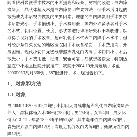
随着眼科显微手术技术的不断提高和设备、材料的改进，白内障
摘除人工晶状体植入术是白内障复明主要方法，但手术后引起的
散光成为术后视力恢复的主要因素。理想的白内障复明手术要求
术后散光小、手术损伤小、手术费用低。国内外许多学者对手术
的术式、切口位置、长度、形状等进行详细研究和不断改进，以
取得了良好的手术效果。超声乳化手术代表白内障手术水平，但
对经济条件欠发达的地区医院因手术设备昂贵，手术费用高，开
展困难。现代小切口无缝线非超声乳化白内障手术切口小，术后
散光小，手术费用低，经济、安全可靠，易被患者接受，特别适
宜在中小地区医院开展推广。我院于2004.10开展这项手术至
200605，共对368例，387眼进行手术，现报告如下。
1、对象和方法
1.1 对象
自200410/200605共施行小切口无缝线非超声乳化白内障摘除合
并人工晶状体植入术368例(387眼)，男174例，女194例，男女比
例为1∶1.11，年龄18～89(平均51)岁。其中老年性白内障357眼，
青光眼并发白内障12眼，高度近视并发白内障6眼，糖尿病性白内
障12眼。