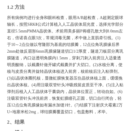
1.2 方法
所有病例均进行全身和眼科检查，眼用A/B超检查，A超测定眼球
轴长，按照SRKⅡ公式计算植入人工晶状体屈光度，选择光学部分
直径5.5mmPMMA晶状体。术前用美多丽P将瞳孔散大到8.0mm左
右，倍诺喜点眼3次，常规消毒无菌，术中做上直肌牵引线。(1)
于10～2点位做以穹隆部为基底的结膜瓣，12点位角巩膜缘后界
2mm处做反眉形6mm巩膜缘隧道切口1/2厚度，隧道刀板层分离巩
膜隧道，内口达透明角膜内1.5mm，穿刺刀刺入前房注入适量透
明质酸纳，以截囊针做开罐式截囊并扩大切口。(2)水核分离，使
核与皮质分离并旋转晶状体核进入前房，核前核后注入粘弹剂。
(3)以晶状体圈托核，显微虹膜恢复器压住晶状体核上面，缓缓挽
出晶状体核。(4)用注吸双管针头冲吸残留皮质至干净。(5)注入粘
弹剂后植入人工晶状体于囊袋内，晶状体位置正，转动自如。(6)
注吸双管针头冲洗前房，恢复虹膜瞳孔正圆，切口自行闭合，轻
压12点位角巩膜缘如有漏水加缝1针。(7)结膜下注射庆大霉素2万
U+地塞米松2mg，球结膜瓣覆盖切口，包盖敷料，术毕。
2、结果