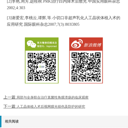
[2]李艳,周芳,赵桂秋.PRK治疗白内障术后散光.中国实用眼科杂志
2002;4:303
[3]谢爱宏,李桃云,谭辉,等.小切口非超声乳化人工晶状体植入术的
应用研究.国际眼科杂志2007;7(3):803805
上一篇:
局部与全身联合治疗真菌性角膜溃疡的临床观察
下一篇:
人工晶体植入术后视网膜光损伤及防护的研究
相关阅读