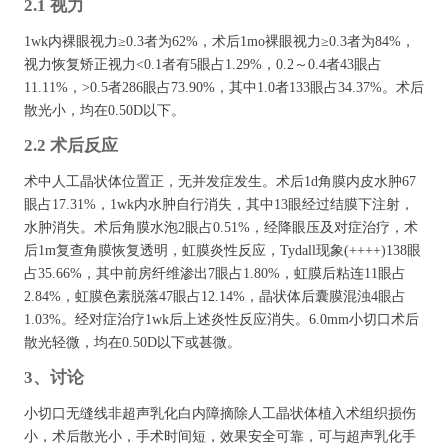
2.1 视力
1wk内裸眼视力≥0.3者为62%，术后1mo裸眼视力≥0.3者为84%，
视力恢复矫正视力<0.1者有5眼占1.29%，0.2～0.4者43眼占
11.11%，>0.5者286眼占73.90%，其中1.0者133眼占34.37%。术后
散光小，均在0.50D以下。
2.2 术后反应
术中人工晶状体位置正，无并发症发生。术后1d角膜内皮水肿67
眼占17.31%，1wk内水肿自行消失，其中13眼经过结膜下注射，
水肿消失。术后角膜水泡2眼占0.51%，经降眼压及对症治疗，术
后1m复查角膜恢复透明，虹膜炎性反应，Tydall现象(++++)138眼
占35.66%，其中前房纤维渗出7眼占1.80%，虹膜后粘连11眼占
2.84%，虹膜色素脱落47眼占12.14%，晶状体后囊膜混浊4眼占
1.03%。经对症治疗1wk后上述炎性反应消失。6.0mm小切口术后
散光轻微，均在0.50D以下或甚微。
3、讨论
小切口无缝线非超声乳化白内障摘除人工晶状体植入术组织损伤
小，术后散光小，手术时间短，效果安全可靠，可与超声乳化手