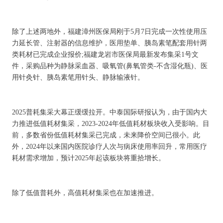
除了上述两地外，福建漳州医保局刚于5月7日完成一次性使用压
力延长管、注射器的信息维护，医用垫单、胰岛素笔配套用针两
类耗材已完成企业报价;福建龙岩市医保局最新发布集采1号文
件，采购品种为静脉采血器、吸氧管(鼻氧管类-不含湿化瓶)、医
用针灸针、胰岛素笔用针头、静脉输液针。
2025普耗集采大幕正缓缓拉开。中泰国际研报认为，由于国内大
力推进低值耗材集采，2023-2024年低值耗材板块收入受影响。目
前，多数省份低值耗材集采已完成，未来降价空间已很小。此
外，2024年以来国内医院诊疗人次与病床使用率回升，常用医疗
耗材需求增加，预计2025年起该板块将重拾增长。
除了低值普耗外，高值耗材集采也在加速推进。