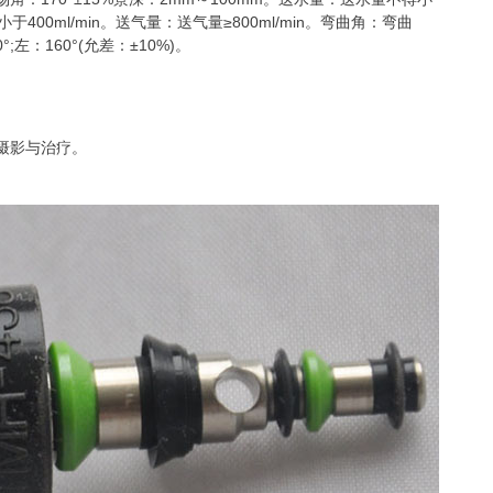
小于400ml/min。送气量：送气量≥800ml/min。弯曲角：弯曲
0°;左：160°(允差：±10%)。
摄影与治疗。