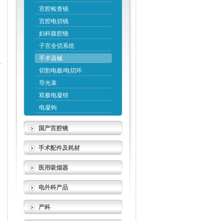
宫腔检查镜
宫腔电切镜
妇科腹腔镜
子宫全切系统
手术器械
切割电极/电切环
导光束
双极电凝钳
电凝钩
国产宫腔镜
手术配件及耗材
医用吸烟器
电外科产品
产科