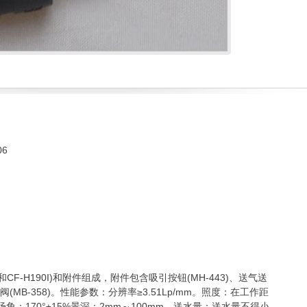
06
和CF-H190I)和附件组成，附件包含吸引按钮(MH-443)、送气送
阀(MB-358)。性能参数：分辨率≥3.51Lp/mm。照度：在工作距
场角：170°±15%景深：2mm～100mm。送水量：送水量不得小