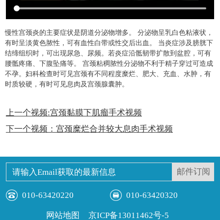
慢性宫颈炎的主要症状是阴道分泌物增多。 分泌物呈乳白色粘液状，
有时呈淡黄色脓性，可有血性白带或性交后出血。 当炎症涉及膀胱下
结缔组织时，可出现尿急、尿频。若炎症沿骶韧带扩散到盆腔，可有
腰骶疼痛、下腹坠痛等。 宫颈粘稠脓性分泌物不利于精子穿过可造成
不孕。妇科检查时可见宫颈有不同程度糜烂、肥大、充血、水肿，有
时质较硬，有时可见息肉及宫颈腺囊肿。
上一个视频:宫颈黏膜下肌瘤手术视频
下一个视频：宫颈糜烂合并较大息肉手术视频
010-63420220
010-63420320
网站地图
京ICP备13011462号-5